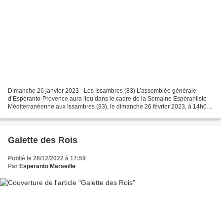
Dimanche 26 janvier 2023 - Les Issambres (83) L’assemblée générale
d’Espéranto-Provence aura lieu dans le cadre de la Semaine Espérantiste
Méditerranéenne aux Issambres (83), le dimanche 26 février 2023, à 14h00,
à la Résidence Le Val d’Esquières - 83380...
Galette des Rois
Publié le 28/12/2022 à 17:59
Par
Esperanto Marseille